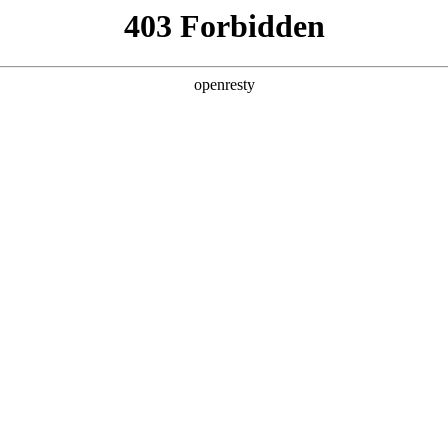
产品及服务
行业解决方案
合作伙伴
投资者关系
数码精彩亮相中国数智化年会
2025 / 12 / 09
2025中关村论坛系列活动——中国数智化年会在京举办，星耀国际数码携旗
0万人次深度交流，共探AI与产业深度融合的创新路径。同时，作为历
际数码携旗下星耀国际问学及在AI领域的标杆实践喜提多项大奖，备受